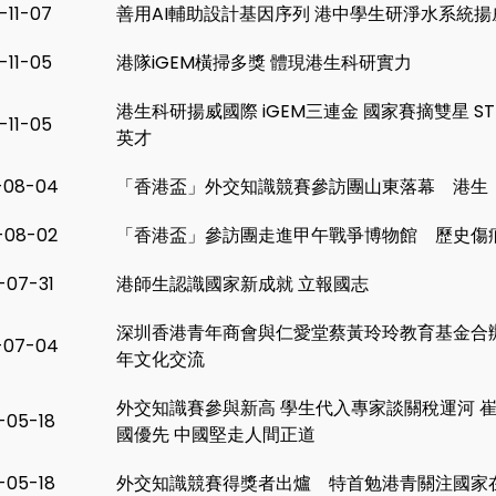
-11-07
善用AI輔助設計基因序列 港中學生研淨水系統揚
-11-05
港隊iGEM橫掃多獎 體現港生科研實力
港生科研揚威國際 iGEM三連金 國家賽摘雙星 S
-11-05
英才
-08-04
「香港盃」外交知識競賽參訪團山東落幕 港生
-08-02
「香港盃」參訪團走進甲午戰爭博物館 歷史傷
-07-31
港師生認識國家新成就 立報國志
深圳香港青年商會與仁愛堂蔡黃玲玲教育基金合
-07-04
年文化交流
外交知識賽參與新高 學生代入專家談關稅運河 
-05-18
國優先 中國堅走人間正道
-05-18
外交知識競賽得獎者出爐 特首勉港青關注國家