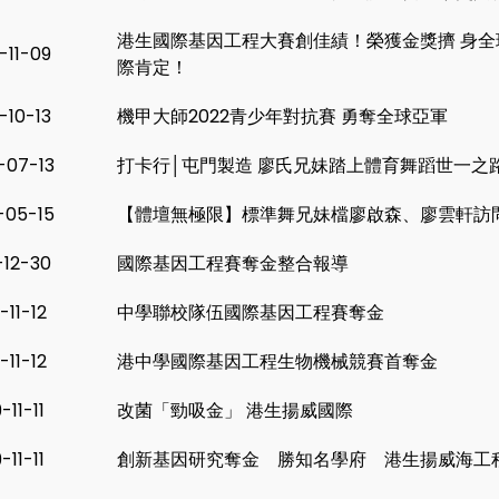
港生國際基因工程大賽創佳績！榮獲金獎擠 身
-11-09
際肯定！
-10-13
機甲大師2022青少年對抗賽 勇奪全球亞軍
-07-13
打卡行│屯門製造 廖氏兄妹踏上體育舞蹈世一之
-05-15
【體壇無極限】標準舞兄妹檔廖啟森、廖雲軒訪
-12-30
國際基因工程賽奪金整合報導
-11-12
中學聯校隊伍國際基因工程賽奪金
-11-12
港中學國際基因工程生物機械競賽首奪金
-11-11
改菌「勁吸金」 港生揚威國際
-11-11
創新基因研究奪金 勝知名學府 港生揚威海工