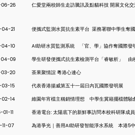
-06-26
仁愛堂兩校師生走訪騰訊及點貓科技 開展文化交
-04-21
便攜式監測水質抗生素平台 渠務署聯中學生奪
-04-10
AI助研水質監測系統 「官、學」協作奪國際發
-04-09
學生研發便攜式抗生素檢測平台「睿敏析」 由
-03-20
茶果聚情誼 粵港心連心
-03-15
代表香港揚威第五十一屆日內瓦國際發明展
-02-14
維園年宵檔主稱銷情理想 中學生冀籍擺檔體驗
-01-11
香港電台: 太陽底下的新鮮事訪問本校科研隊成
-11-07
為港爭光｜善用AI助研發智能淨水系統 本港5中