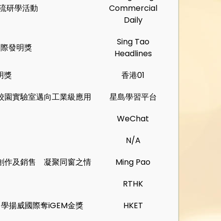
流研學活動
Commercial
Daily
Sing Tao
國際發明獎
Headlines
明獎
香港01
校園實驗室邁向工業級應用
星島學習平台
WeChat
N/A
創作及銷售 凝聚同窗之情
Ming Pao
員
RTHK
學揚威國際奪iGEM金獎
HKET