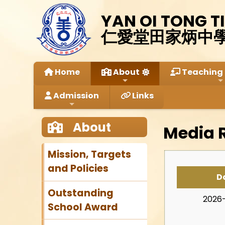
YAN OI TONG T
仁愛堂田家炳中
Home
About
Teaching 
Admission
Links
About
Media 
Mission, Targets
and Policies
D
Outstanding
2026
School Award