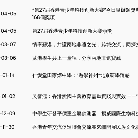
“第27屆香港青少年科技創新大賽”今日舉辦頒獎典
-04-05
168個獎項
-04-05
第27屆香港青少年科技創新大賽頒獎
-03-07
情牽蘇港，共護兩地非遺之光；跨城交流，同探
-03-06
蘇港學生共上一堂課，分享兩地非遺寶藏
-01-14
仁愛堂田家炳中學：“遊學神州”北京研學隨感
-01-02
吳智滙：香港愛國主義教育需重實踐與實效 ——
-12-09
中學生研發平價重金屬偵測器 揚威國際生物科
-11-30
香港青年交流促進聯會交流團來疆開展民族文化