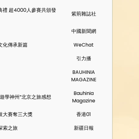
禮 超4000人參賽共頒發
紫荊雜誌社
中國新聞網
文化傳承新篇
WeChat
引力播
BAUHINIA
MAGAZINE
Bauhinia
“遊學神州”北京之旅感想
Magazine
技大賽奪三大獎
香港01
探索之旅
新疆日報