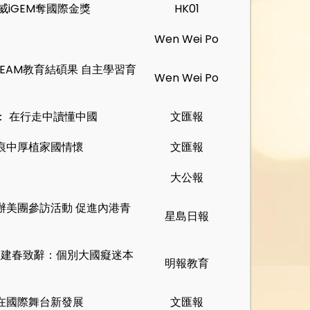
威iGEM奪國際金獎
HK01
Wen Wei Po
TEAM教育結碩果 自主學習育
Wen Wei Po
： 在行走中讀懂中國
文匯報
痕中厚植家國情懷
文匯報
大公報
辦美團參訪活動 促進內港青
星島日報
崔建春致辭：個別大國癡迷本
明報教育
在國際舞台新發展
文匯報