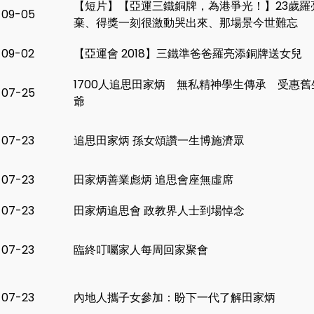
【短片】【亞運三鐵銅牌，為港爭光！】23歲羅
-09-05
棄、得獎一刻很激動哭出來、那場景今世難忘
-09-02
【亞運會 2018】三鐵準爸爸羅亮添銅牌送女兒
1700人追思田家炳 無私精神學生傳承 受惠
-07-25
爺
-07-23
追思田家炳 孫女頌讚一生博施濟眾
-07-23
田家炳善業彪炳 追思會座無虛席
-07-23
田家炳追思會 政教界人士到場悼念
-07-23
臨終叮囑家人每周回家聚會
-07-23
內地人攜子女參加：盼下一代了解田家炳