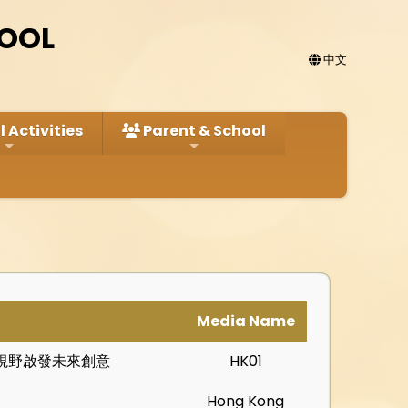
HOOL
中文
 Activities
Parent & School
Media Name
視野啟發未來創意
HK01
Hong Kong