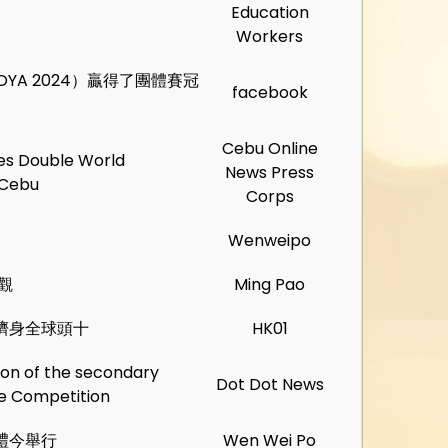
Education
Workers
OYA 2024）贏得了團體賽冠
facebook
Cebu Online
es Double World
News Press
 Cebu
Corps
Wenweipo
觀
Ming Pao
擠身全球頭十
HK01
ion of the secondary
Dot Dot News
ge Competition
禮今舉行
Wen Wei Po